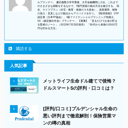
ルプランナー。 慶応義塾大学卒業後、大手金融機関に入社。これまで
のさまざまな経験をするなかで、1憶円資産の捻出方法を確立する。 現
在、ライフプラン（住宅・教育・老後の３大資金）、資産運用、保険
の加入・見直しなどの観点からアドバイスを行う。 【取得資格】 CFP
認定者（日本FP協会）、1級ファイナンシャルプランニング技能士、
DC（確定拠出年金）プランナー。 【著書】 「見るだけでお金が貯ま
る賢者のノート」（2022年7月25日発売） 「50代から老後の2000万
円を貯める方法」
購読する
人気記事
メットライフ生命ドル建てで後悔？
1
ドルスマートSの評判・口コミは？
[評判/口コミ]プルデンシャル生命の
2
悪い評判まで徹底解剖！保険営業マ
ンの噂の真相