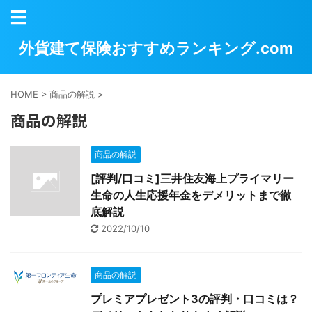
外貨建て保険おすすめランキング.com
HOME
>
商品の解説
>
商品の解説
商品の解説
[評判/口コミ]三井住友海上プライマリー
生命の人生応援年金をデメリットまで徹
底解説
2022/10/10
商品の解説
プレミアプレゼント3の評判・口コミは？