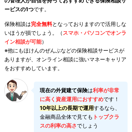
の管理人が自信を持っておすすめできる保険相談サ
ービスの1つ
です。
保険相談は
完全無料
となっておりますので活用しな
いほうが損でしょう。（
スマホ・パソコンでオンラ
イン相談が可能
）
※他にもほけんのぜんぶなどの保険相談サービスが
ありますが、オンライン相談に強いマネーキャリア
をおすすめしています。
現在の外貨建て保険
は
利率が非常
に高く資産運用におすすめ
です！
10年以上の長期で運用
するなら、
金融商品全体で見ても
トップクラ
スの利率の高さ
でしょう