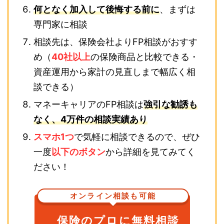
何となく加入して後悔する前に
、まずは
専門家に相談
相談先は、保険会社よりFP相談がおすす
め（
40社以上
の保険商品と比較できる・
資産運用から家計の見直しまで幅広く相
談できる）
マネーキャリアのFP相談は
強引な勧誘も
なく、4万件の相談実績あり
スマホ1つ
で気軽に相談できるので、ぜひ
一度
以下のボタン
から詳細を見てみてく
ださい！
オンライン相談も可能
保険のプロに無料相談