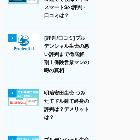
スマートSの評判・
口コミは？
[評判/口コミ]プル
2
デンシャル生命の悪
い評判まで徹底解
剖！保険営業マンの
噂の真相
明治安田生命 つみ
3
たてドル建て終身の
評判は？デメリット
は？
プルデンシャル生命
4