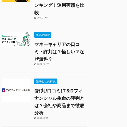
ンキング！運用実績を比
較
2022/11/14
商品の解説
マネーキャリアの口コ
ミ・評判は？怪しい？な
ぜ無料？
2022/10/25
保険会社の解説
[評判/口コミ]T＆Dフィ
ナンシャル生命の評判と
は？会社や商品まで徹底
分析
2023/6/21