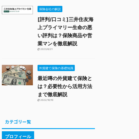
保険会社の解説
[評判/口コミ]三井住友海
上プライマリー生命の悪
い評判は？保険商品や営
業マンを徹底解説
2023/6/21
外貨建て保険の基礎知識
最近噂の外貨建て保険と
は？必要性から活用方法
まで徹底解説
2022/10/10
カテゴリー覧
プロフィール