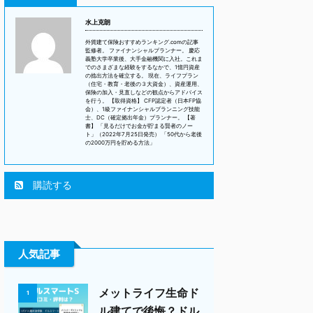
水上克朗
外貨建て保険おすすめランキング.comの記事
監修者。 ファイナンシャルプランナー。 慶応
義塾大学卒業後、大手金融機関に入社。これま
でのさまざまな経験をするなかで、1憶円資産
の捻出方法を確立する。 現在、ライフプラン
（住宅・教育・老後の３大資金）、資産運用、
保険の加入・見直しなどの観点からアドバイス
を行う。 【取得資格】 CFP認定者（日本FP協
会）、1級ファイナンシャルプランニング技能
士、DC（確定拠出年金）プランナー。 【著
書】 「見るだけでお金が貯まる賢者のノー
ト」（2022年7月25日発売） 「50代から老後
の2000万円を貯める方法」
購読する
人気記事
メットライフ生命ド
1
ル建てで後悔？ドル