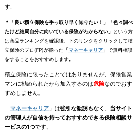
す。
＊「
良い積立保険を手っ取り早く知りたい！
」「
色々調べ
たけど結局自分に向いている保険がわからない
」
という方
は商品ランキングを確認後、下のリンクをクリックして積
立
保険のプロ(FP)が揃った
「
マネーキャリア
」
で無料相談
をすることをおすすめ
します
。
積立保険に限ったことではありませんが、保険営業
マンに勧められたから加入するのは
危険
なのでおす
すめしません。
「
マネーキャリア
」は
強引な勧誘もなく、当サイト
の管理人が自信を持っておすすめできる保険相談サ
ービスの1つ
です。