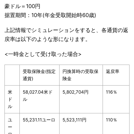
豪ドル＝100円
据置期間：10年(年金受取開始時60歳)
上記情報でシミュレーションをすると、各通貨の返
戻率は以下のような形になります。
<一時金として受け取った場合>
受取保険金(指定
円換算時の受取保
返戻率
通貨)
険金
米
58,027.04米ド
5,802,704円
116％
ド
ル
ル
ユ
55,231.11ユーロ
5,523,111円
110％
ー