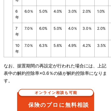
年
6
6.0％
5.0%
4.0%
3.0%
2.0%
1.0%
年
7
7.0％
6.0%
5.0%
4.0％
3.0％
2.0%
年
10
7.0％
6.3%
5.6%
4.9%
4.2%
3.5%
年
なお、据置期間の再設定が行われた場合には、上記
表中の解約控除率×0.6％の値が解約控除率になりま
す。
オンライン相談も可能
保険のプロに無料相談