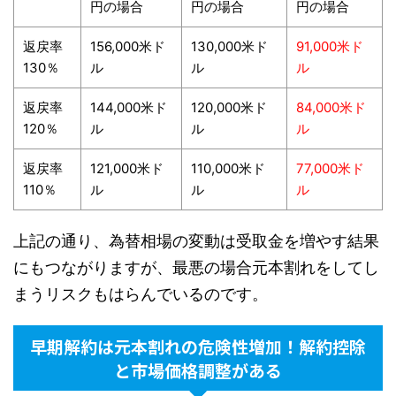
円の場合
円の場合
円の場合
返戻率
156,000米ド
130,000米ド
91,000米ド
130％
ル
ル
ル
返戻率
144,000米ド
120,000米ド
84,000米ド
120％
ル
ル
ル
返戻率
121,000米ド
110,000米ド
77,000米ド
110％
ル
ル
ル
上記の通り、為替相場の変動は受取金を増やす結果
にもつながりますが、最悪の場合元本割れをしてし
まうリスクもはらんでいるのです。
早期解約は元本割れの危険性増加！解約控除
と市場価格調整がある