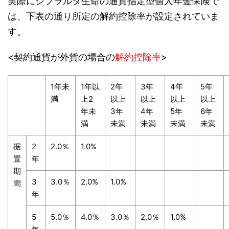
実際にジブラルタ生命の通貨指定型個人年金保険で
は、下表の通り所定の解約控除率が設定されていま
す。
<契約通貨が外貨の場合の
解約控除率
>
1年未
1年以
2年
3年
4年
5年
満
上2
以上
以上
以上
以上
年未
3年
4年
5年
6年
満
未満
未満
未満
未満
据
2
2.0％
1.0%
置
年
期
3
3.0％
2.0%
1.0%
間
年
5
5.0％
4.0％
3.0％
2.0％
1.0%