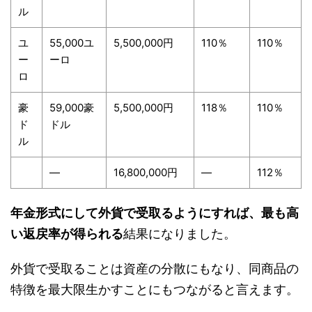
ル
ユ
55,000ユ
5,500,000円
110％
110％
ー
ーロ
ロ
豪
59,000豪
5,500,000円
118％
110％
ド
ドル
ル
―
16,800,000円
―
112％
年金形式にして外貨で受取るようにすれば、最も高
い返戻率が得られる
結果になりました。
外貨で受取ることは資産の分散にもなり、同商品の
特徴を最大限生かすことにもつながると言えます。