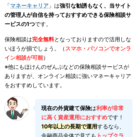
「
マネーキャリア
」は
強引な勧誘もなく、当サイト
の管理人が自信を持っておすすめできる保険相談サ
ービスの1つ
です。
保険相談は
完全無料
となっておりますので活用しな
いほうが損でしょう。（
スマホ・パソコンでオンラ
イン相談が可能
）
※他にもほけんのぜんぶなどの保険相談サービスが
ありますが、オンライン相談に強いマネーキャリア
をおすすめしています。
現在の外貨建て保険
は
利率が非常
に高く資産運用におすすめ
です！
10年以上の長期で運用
するなら、
金融商品全体で見ても
トップクラ