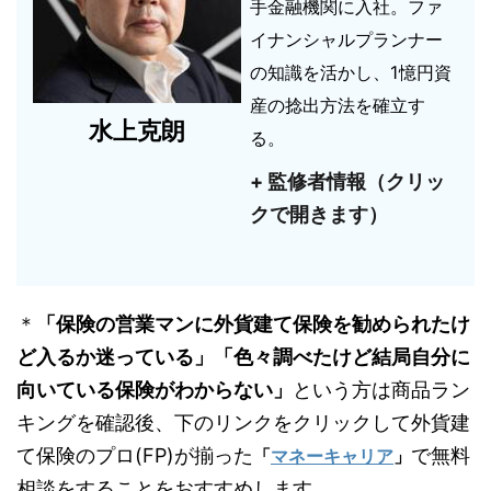
手金融機関に入社。ファ
イナンシャルプランナー
の知識を活かし、1憶円資
産の捻出方法を確立す
水上克朗
る。
+ 監修者情報（クリッ
クで開きます）
＊
「保険の営業マンに外貨建て保険を勧められたけ
ど入るか迷っている」「色々調べたけど結局自分に
向いている保険がわからない」
という方は商品ラン
キングを確認後、下のリンクをクリックして外貨建
て保険のプロ(FP)が揃った
で無料
「
マネーキャリア
」
相談をすることをおすすめします。