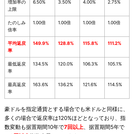
増加率の
6.50%
3.50%
4.00%
2.75%
上限
たのしみ
1.00倍
1.00倍
1.00倍
1.00倍
倍率
平均返戻
149.9%
128.8%
115.8%
111.2%
率
最低返戻
134.5%
120.0%
106.3%
105.1%
率
最高返戻
163.6%
136.2%
121.6%
114.5%
率
豪ドルを指定通貨とする場合でも米ドルと同様に、
多くの場合で返戻率は120%ほどとなっており、指
数変動も据置期間10年で
7回以上
、据置期間5年で