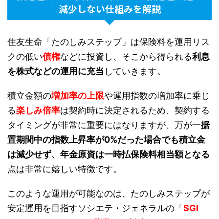
減少しない仕組みを解説
住友生命「たのしみステップ」は保険料を運用リス
クの低い
債権
などに投資し、そこから得られる
利息
を株式などの運用に充当
していきます。
積立金額の
増加率の上限
や運用指数の増加率に乗じ
る
楽しみ倍率
は契約時に決定されるため、契約する
タイミングが非常に重要にはなりますが、万が一
据
置期間中の指数上昇率が0%だった場合でも積立金
は減少せず、年金原資は一時払保険料相当額となる
点は非常に嬉しい特徴です。
このような運用が可能なのは、たのしみステップが
安定運用を目指すソシエテ・ジェネラルの「
SGI