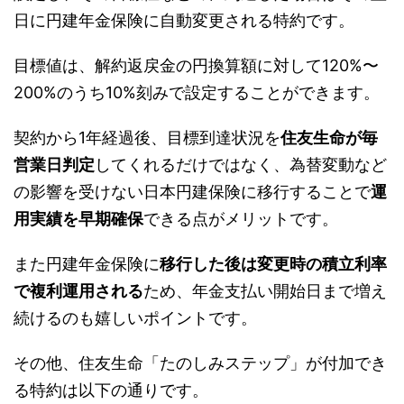
日に円建年金保険に自動変更される特約です。
目標値は、解約返戻金の円換算額に対して120%〜
200%のうち10%刻みで設定することができます。
契約から1年経過後、目標到達状況を
住友生命が毎
営業日判定
してくれるだけではなく、為替変動など
の影響を受けない日本円建保険に移行することで
運
用実績を早期確保
できる点がメリットです。
また円建年金保険に
移行した後は変更時の積立利率
で複利運用される
ため、年金支払い開始日まで増え
続けるのも嬉しいポイントです。
その他、住友生命「たのしみステップ」が付加でき
る特約は以下の通りです。