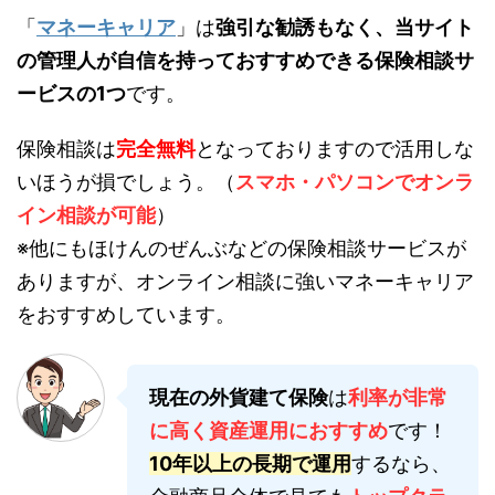
「
マネーキャリア
」は
強引な勧誘もなく、当サイト
の管理人が自信を持っておすすめできる保険相談サ
ービスの1つ
です。
保険相談は
完全無料
となっておりますので活用しな
いほうが損でしょう。（
スマホ・パソコンでオンラ
イン相談が可能
）
※他にもほけんのぜんぶなどの保険相談サービスが
ありますが、オンライン相談に強いマネーキャリア
をおすすめしています。
現在の外貨建て保険
は
利率が非常
に高く資産運用におすすめ
です！
10年以上の長期で運用
するなら、