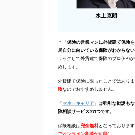
水上克朗
＊
「保険の営業マンに外貨建て保険を
局自分に向いている保険がわからない
リックして外貨建て保険のプロ(FP)
めします。
外貨建て保険に限ったことではありま
険
なのでおすすめしません。
「
マネーキャリア
」は
強引な勧誘もな
険相談サービスの1つ
です。
保険相談は
完全無料
となっております
でオンライン相談が可能
）