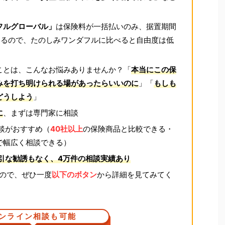
フルグローバル」
は保険料が一括払いのみ、据置期間
いるので、たのしみワンダフルに比べると自由度は低
ことは、こんなお悩みありませんか？
「
本当にこの保
みを打ち明けられる場があったらいいのに
」「
もしも
どうしよう
」
に
、まずは専門家に相談
談がおすすめ（
40社以上
の保険商品と比較できる・
で幅広く相談できる）
引な勧誘もなく、4万件の相談実績あり
ので、ぜひ一度
以下のボタン
から詳細を見てみてく
ンライン相談も可能