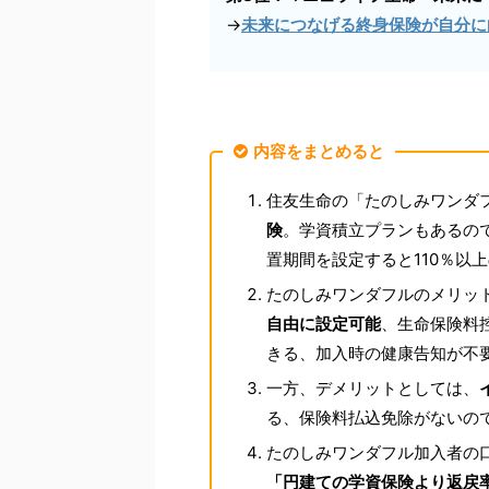
→
未来につなげる終身保険が自分に
内容をまとめると
住友生命の「たのしみワンダ
険
。学資積立プランもあるの
置期間を設定すると110％以
たのしみワンダフルのメリッ
自由に設定可能
、生命保険料
きる、加入時の健康告知が不
一方、デメリットとしては、
る、保険料払込免除がないの
たのしみワンダフル加入者の
「円建ての学資保険より返戻