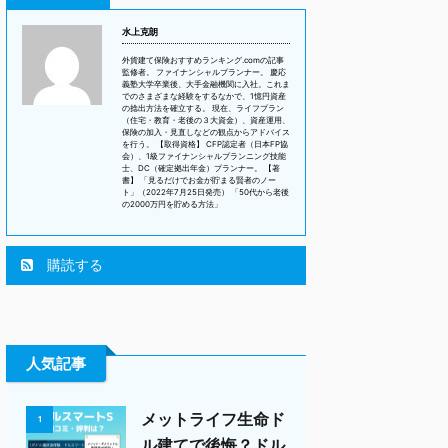
水上克朗
外貨建て保険おすすめランキング.comの記事
監修者。 ファイナンシャルプランナー。 慶応
義塾大学卒業後、大手金融機関に入社。これま
でのさまざまな経験をするなかで、1憶円資産
の捻出方法を確立する。 現在、ライフプラン
（住宅・教育・老後の３大資金）、資産運用、
保険の加入・見直しなどの観点からアドバイス
を行う。 【取得資格】 CFP認定者（日本FP協
会）、1級ファイナンシャルプランニング技能
士、DC（確定拠出年金）プランナー。 【著
書】 「見るだけでお金が貯まる賢者のノー
ト」（2022年7月25日発売） 「50代から老後
の2000万円を貯める方法」
購読する
人気記事
メットライフ生命ド
1
ル建てで後悔？ドル