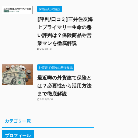
保険会社の解説
[評判/口コミ]三井住友海
上プライマリー生命の悪
い評判は？保険商品や営
業マンを徹底解説
2023/6/21
外貨建て保険の基礎知識
最近噂の外貨建て保険と
は？必要性から活用方法
まで徹底解説
2022/10/10
カテゴリー覧
プロフィール