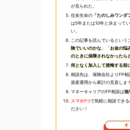
が見られた。
住友生命の
「たのしみワンダ
は5年または10年と決まって
い。
この記事を読んでいるという
険でいいのかな
」「
お金の悩
のときに保障されなかったら
何となく加入して後悔する前
相談先は、保険会社よりFP相
資産運用から家計の見直しま
マネーキャリアのFP相談は
強
スマホ1つ
で気軽に相談できる
ださい！
オ