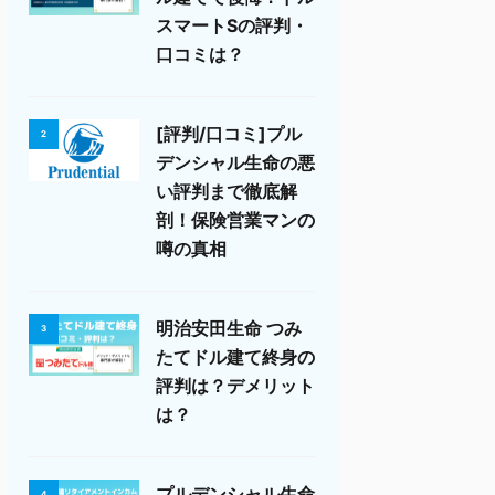
スマートSの評判・
口コミは？
[評判/口コミ]プル
2
デンシャル生命の悪
い評判まで徹底解
剖！保険営業マンの
噂の真相
明治安田生命 つみ
3
たてドル建て終身の
評判は？デメリット
は？
プルデンシャル生命
4