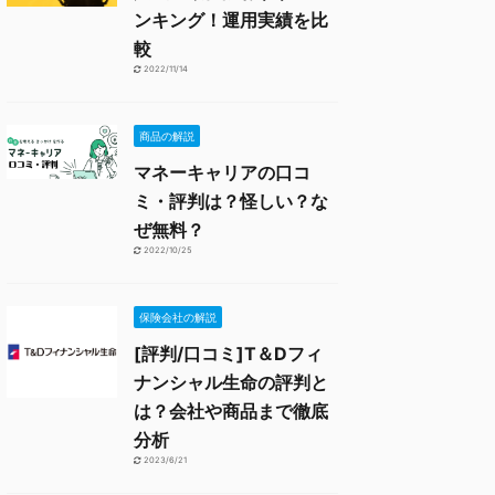
ンキング！運用実績を比
較
2022/11/14
商品の解説
マネーキャリアの口コ
ミ・評判は？怪しい？な
ぜ無料？
2022/10/25
保険会社の解説
[評判/口コミ]T＆Dフィ
ナンシャル生命の評判と
は？会社や商品まで徹底
分析
2023/6/21