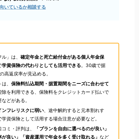
向いているか相談する
フル」は、
確定年金と死亡給付金がある個人年金保
で
学資保険の代わりとしても活用できる
。30歳で据
上の高返戻率が見込める。
トは、
保険料払込期間・据置期間をニーズに合わせて
控除を利用できる、保険料をクレジットカード払いで
要などがある。
インフレリスクに弱い
、途中解約すると元本割れす
で学資保険として活用する場合注意が必要など。
口コミ・評判は、
「プランを自由に選べるのが良い」
率が良い」「資産運用で年金を多く受け取れる」
など