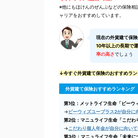
※他にもほけんのぜんぶなどの保険相
ャリアをおすすめしています。
現在の外貨建て保険
10年以上の長期で
率の高さ
でしょう
↓今すぐ外貨建て保険のおすすめラン
外貨建て保険おすすめランキング
第1位：メットライフ生命「ビーウィ
→
ビーウィズユープラス2が自分に
第2位：マニュライフ生命「こだわり
→
こだわり個人年金が自分に向いて
第3位：マニュライフ生命「未来につ