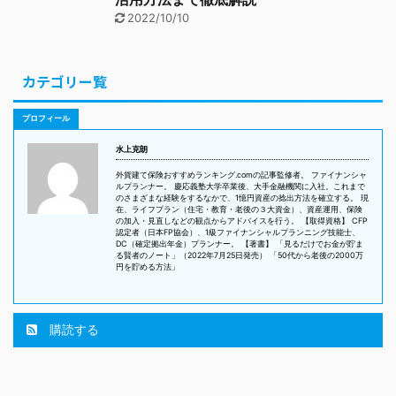
2022/10/10
カテゴリー覧
プロフィール
水上克朗
外貨建て保険おすすめランキング.comの記事監修者。 ファイナンシャ
ルプランナー。 慶応義塾大学卒業後、大手金融機関に入社。これまで
のさまざまな経験をするなかで、1憶円資産の捻出方法を確立する。 現
在、ライフプラン（住宅・教育・老後の３大資金）、資産運用、保険
の加入・見直しなどの観点からアドバイスを行う。 【取得資格】 CFP
認定者（日本FP協会）、1級ファイナンシャルプランニング技能士、
DC（確定拠出年金）プランナー。 【著書】 「見るだけでお金が貯ま
る賢者のノート」（2022年7月25日発売） 「50代から老後の2000万
円を貯める方法」
購読する