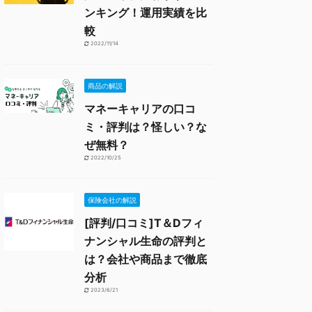
ンキング！運用実績を比
較
2022/11/14
商品の解説
マネーキャリアの口コ
ミ・評判は？怪しい？な
ぜ無料？
2022/10/25
保険会社の解説
[評判/口コミ]T＆Dフィ
ナンシャル生命の評判と
は？会社や商品まで徹底
分析
2023/6/21