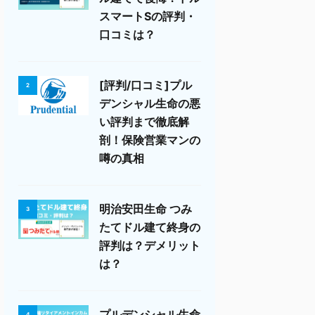
スマートSの評判・
口コミは？
[評判/口コミ]プル
2
デンシャル生命の悪
い評判まで徹底解
剖！保険営業マンの
噂の真相
明治安田生命 つみ
3
たてドル建て終身の
評判は？デメリット
は？
プルデンシャル生命
4