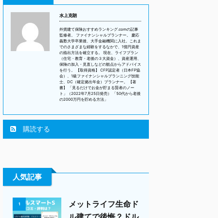
水上克朗
外貨建て保険おすすめランキング.comの記事
監修者。 ファイナンシャルプランナー。 慶応
義塾大学卒業後、大手金融機関に入社。これま
でのさまざまな経験をするなかで、1憶円資産
の捻出方法を確立する。 現在、ライフプラン
（住宅・教育・老後の３大資金）、資産運用、
保険の加入・見直しなどの観点からアドバイス
を行う。 【取得資格】 CFP認定者（日本FP協
会）、1級ファイナンシャルプランニング技能
士、DC（確定拠出年金）プランナー。 【著
書】 「見るだけでお金が貯まる賢者のノー
ト」（2022年7月25日発売） 「50代から老後
の2000万円を貯める方法」
購読する
人気記事
メットライフ生命ド
1
ル建てで後悔？ドル