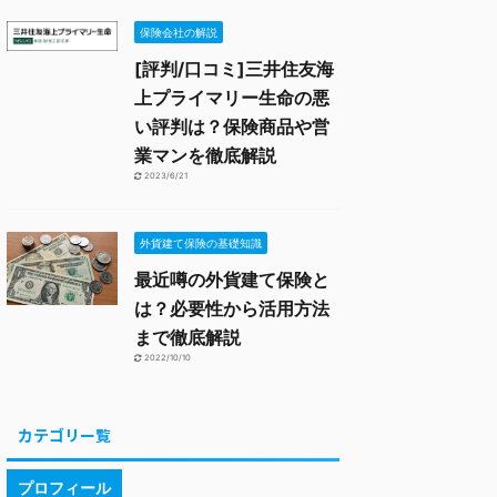
保険会社の解説
[評判/口コミ]三井住友海
上プライマリー生命の悪
い評判は？保険商品や営
業マンを徹底解説
2023/6/21
外貨建て保険の基礎知識
最近噂の外貨建て保険と
は？必要性から活用方法
まで徹底解説
2022/10/10
カテゴリー覧
プロフィール