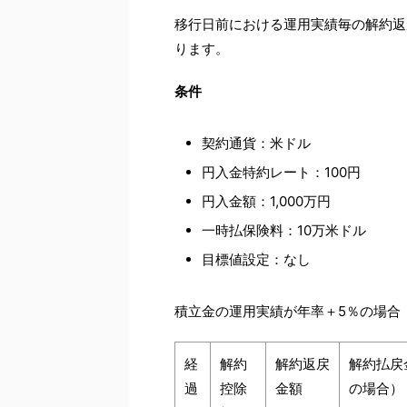
移行日前における運用実績毎の解約返
ります。
条件
契約通貨：米ドル
円入金特約レート：100円
円入金額：1,000万円
一時払保険料：10万米ドル
目標値設定：なし
積立金の運用実績が年率＋5％の場合
経
解約
解約返戻
解約払戻
過
控除
金額
の場合）