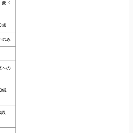
・豪ド
0歳
いのみ
座への
50銭
0銭