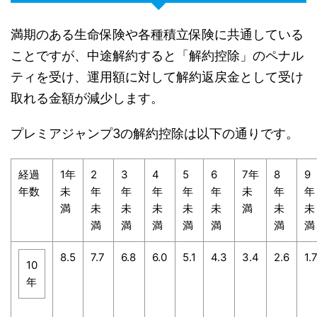
満期のある生命保険や各種積立保険に共通している
ことですが、中途解約すると「解約控除」のペナル
ティを受け、運用額に対して解約返戻金として受け
取れる金額が減少します。
プレミアジャンプ3の解約控除は以下の通りです。
経過
1年
2
3
4
5
6
7年
8
9
年数
未
年
年
年
年
年
未
年
年
満
未
未
未
未
未
満
未
未
満
満
満
満
満
満
満
8.5
7.7
6.8
6.0
5.1
4.3
3.4
2.6
1.
10
年