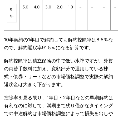
5.0
4.0
3.0
2.0
1.0
－
－
－
－
5
年
10年契約の1年目で解約しても解約控除率は8.5％な
ので、解約返戻率91.5％になる計算です。
解約控除率は積立保険の中で低い水準ですが、外貨
の両替手数料に加え、変額部分で運用している株
式・債券・リートなどの市場価格調整で実際の解約
返戻金は大きく下がります。
控除率を見る限り、1年目・2年目などの早期解約は
有利なのに対して、満期まで残り僅かなタイミング
での中途解約は市場価格調整によって損失を出しや