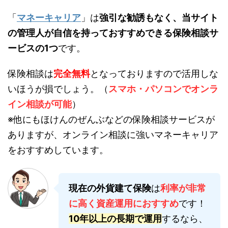
「
マネーキャリア
」は
強引な勧誘もなく、当サイト
の管理人が自信を持っておすすめできる保険相談サ
ービスの1つ
です。
保険相談は
完全無料
となっておりますので活用しな
いほうが損でしょう。（
スマホ・パソコンでオンラ
イン相談が可能
）
※他にもほけんのぜんぶなどの保険相談サービスが
ありますが、オンライン相談に強いマネーキャリア
をおすすめしています。
現在の外貨建て保険
は
利率が非常
に高く資産運用におすすめ
です！
10年以上の長期で運用
するなら、