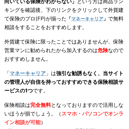
向いている保険がわからない」
という方は商品ラン
キングを確認後、下のリンクをクリックして外貨建
て保険のプロ(FP)が揃った
で無料
「
マネーキャリア
」
相談をすることをおすすめします。
外貨建て保険に限ったことではありませんが、保険
営業マンに勧められたから加入するのは
危険
なので
おすすめしません。
「
マネーキャリア
」は
強引な勧誘もなく、当サイト
の管理人が自信を持っておすすめできる保険相談サ
ービスの1つ
です。
保険相談は
完全無料
となっておりますので活用しな
いほうが損でしょう。（
スマホ・パソコンでオンラ
イン相談が可能
）