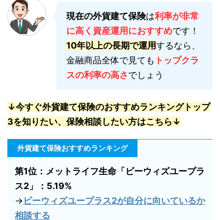
現在の外貨建て保険
は
利率が非常
に高く資産運用におすすめ
です！
10年以上の長期で運用
するなら、
金融商品全体で見ても
トップクラ
スの利率の高さ
でしょう
↓今すぐ外貨建て保険のおすすめランキングトップ
3を知りたい、保険相談したい方はこちら↓
外貨建て保険おすすめランキング
第1位：メットライフ生命「ビーウィズユープラ
ス2」：5.19%
→
ビーウィズユープラス2が自分に向いているか
相談する