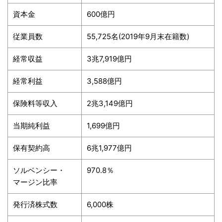
資本金
600億円
従業員数
55,725名(2019年9月末在籍数)
経常収益
3兆7,919億円
経常利益
3,588億円
保険料等収入
2兆3,149億円
当期純利益
1,699億円
保有契約高
6兆1,977億円
ソルベンシー・
970.8％
マージン比率
発行済株式数
6,000株