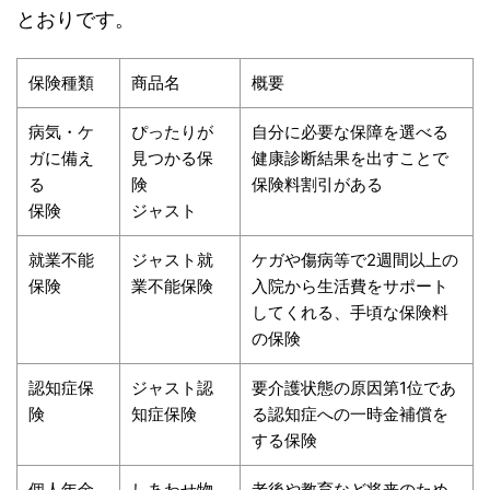
とおりです。
保険種類
商品名
概要
病気・ケ
ぴったりが
自分に必要な保障を選べる
ガに備え
見つかる保
健康診断結果を出すことで
る
険
保険料割引がある
保険
ジャスト
就業不能
ジャスト就
ケガや傷病等で2週間以上の
保険
業不能保険
入院から生活費をサポート
してくれる、手頃な保険料
の保険
認知症保
ジャスト認
要介護状態の原因第1位であ
険
知症保険
る認知症への一時金補償を
する保険
個人年金
しあわせ物
老後や教育など将来のため